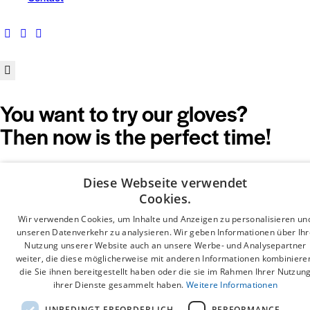
FOR
GOLFERS
Development
You want to try our gloves?
Then now is the perfect time!
For a limited time only, we’re offering exclusive trial prices:
Diese Webseite verwendet
Cookies.
1 glove – 25,90 €
Wir verwenden Cookies, um Inhalte und Anzeigen zu personalisieren un
unseren Datenverkehr zu analysieren. Wir geben Informationen über Ihr
2 gloves – 48,90 €
Nutzung unserer Website auch an unsere Werbe- und Analysepartner
weiter, die diese möglicherweise mit anderen Informationen kombiniere
die Sie ihnen bereitgestellt haben oder die sie im Rahmen Ihrer Nutzun
3 gloves – 69,90 €
ihrer Dienste gesammelt haben.
Weitere Informationen
UNBEDINGT ERFORDERLICH
PERFORMANCE