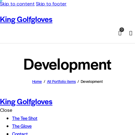
Skip to content
Skip to footer
King Golfgloves
0
Development
Home
All Portfolio items
Development
King Golfgloves
Close
The Tee Shot
The Glove
BY GOLFERS
Contact