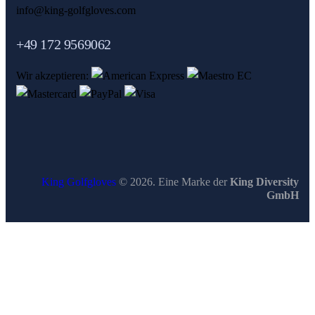
info@king-golfgloves.com
‭+49 172 9569062‬
Wir akzeptieren:
King Golfgloves
© 2026. Eine Marke der
King Diversity
GmbH