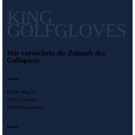
KING
GOLFGLOVES
Wir entwickeln die Zukunft des
Golfsports
Adresse
Baaler Weg 23
41812 Erkelenz
NRW/Deutschland
Kontakt