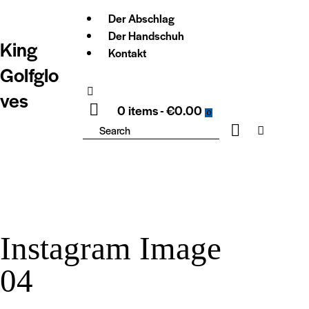
Der Abschlag
Der Handschuh
King
Kontakt
Golfglo
ves
0 items
-
€0.00
0
Instagram Image
04