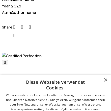
Year
2025
Author
Author name
Share
You want to try our gloves?
×
Diese Webseite verwendet
Then now is the perfect time!
Cookies.
Wir verwenden Cookies, um Inhalte und Anzeigen zu personalisieren
For a limited time only, we’re offering exclusive trial prices:
und unseren Datenverkehr zu analysieren. Wir geben Informationen
über Ihre Nutzung unserer Website auch an unsere Werbe- und
Analysepartner weiter, die diese möglicherweise mit anderen